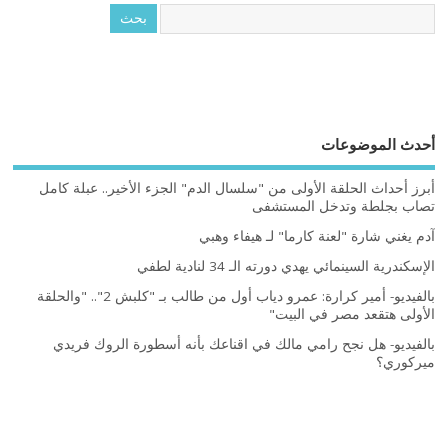
أحدث الموضوعات
أبرز أحداث الحلقة الأولى من "سلسال الدم" الجزء الأخير.. عبلة كامل
تصاب بجلطة وتدخل المستشفى
آدم يغني شارة "لعنة كارما" لـ هيفاء وهبي
الإسكندرية السينمائي يهدي دورته الـ 34 لنادية لطفي
بالفيديو- أمير كرارة: عمرو دياب أول من طالب بـ "كلبش 2".. "والحلقة
الأولى هتقعد مصر في البيت"
بالفيديو- هل نجح رامي مالك في اقناعك بأنه أسطورة الروك فريدي
ميركوري؟