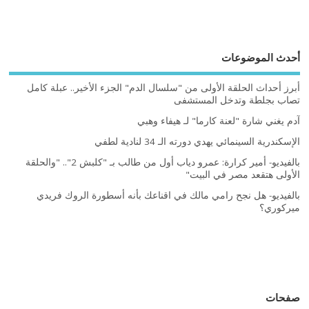
أحدث الموضوعات
أبرز أحداث الحلقة الأولى من "سلسال الدم" الجزء الأخير.. عبلة كامل
تصاب بجلطة وتدخل المستشفى
آدم يغني شارة "لعنة كارما" لـ هيفاء وهبي
الإسكندرية السينمائي يهدي دورته الـ 34 لنادية لطفي
بالفيديو- أمير كرارة: عمرو دياب أول من طالب بـ "كلبش 2".. "والحلقة
الأولى هتقعد مصر في البيت"
بالفيديو- هل نجح رامي مالك في اقناعك بأنه أسطورة الروك فريدي
ميركوري؟
صفحات