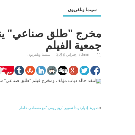
سينما وتلفزيون
مخرج "طلق صناعي" ينت
جمعية الفيلم
11 فبراير، 2018
admin
سينما وتلفزيون
Save
انتقد خالد دياب مؤلف ومخرج فيلم “طلق صناعي” سو
«
صورة- إدوارد يبدأ تصوير "ربع رومي "مع مصطفى خاطر