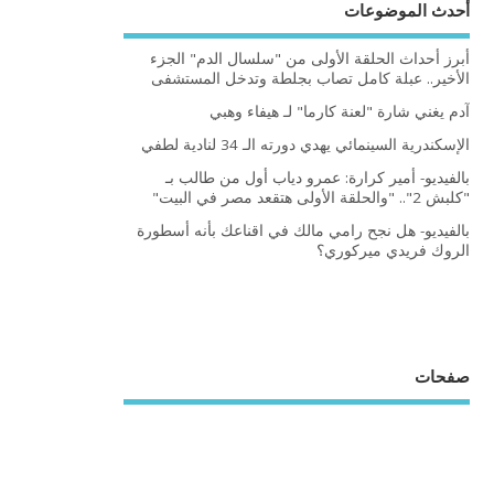
أحدث الموضوعات
أبرز أحداث الحلقة الأولى من "سلسال الدم" الجزء
الأخير.. عبلة كامل تصاب بجلطة وتدخل المستشفى
آدم يغني شارة "لعنة كارما" لـ هيفاء وهبي
الإسكندرية السينمائي يهدي دورته الـ 34 لنادية لطفي
بالفيديو- أمير كرارة: عمرو دياب أول من طالب بـ
"كلبش 2".. "والحلقة الأولى هتقعد مصر في البيت"
بالفيديو- هل نجح رامي مالك في اقناعك بأنه أسطورة
الروك فريدي ميركوري؟
صفحات