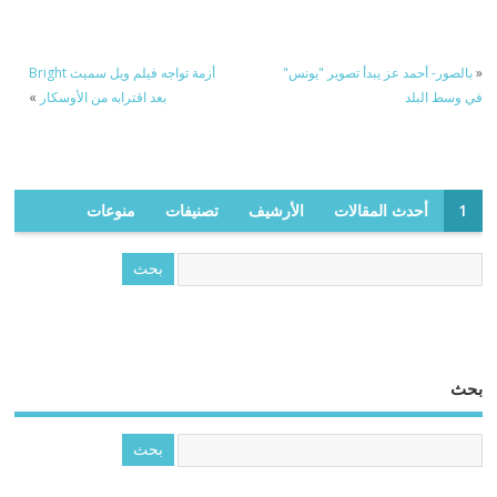
«
بالصور- أحمد عز يبدأ تصوير "يونس"
أزمة تواجه فيلم ويل سميث Bright
في وسط البلد
بعد اقترابه من الأوسكار
»
1
أحدث المقالات
الأرشيف
تصنيفات
منوعات
بحث