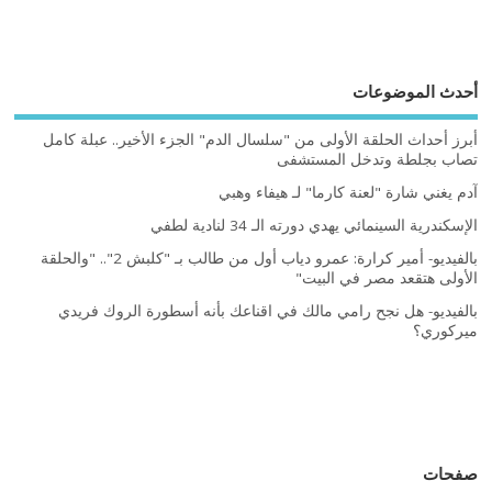
أحدث الموضوعات
أبرز أحداث الحلقة الأولى من "سلسال الدم" الجزء الأخير.. عبلة كامل
تصاب بجلطة وتدخل المستشفى
آدم يغني شارة "لعنة كارما" لـ هيفاء وهبي
الإسكندرية السينمائي يهدي دورته الـ 34 لنادية لطفي
بالفيديو- أمير كرارة: عمرو دياب أول من طالب بـ "كلبش 2".. "والحلقة
الأولى هتقعد مصر في البيت"
بالفيديو- هل نجح رامي مالك في اقناعك بأنه أسطورة الروك فريدي
ميركوري؟
صفحات