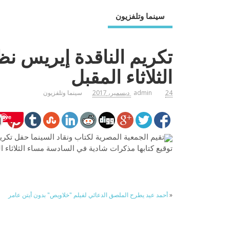
سينما وتلفزيون
تكريم الناقدة إيريس نظ
الثلاثاء المقبل
24 ديسمبر، 2017
admin
سينما وتلفزيون
Save
تقيم الجمعية المصرية لكتاب ونقاد السينما حفل تك
توقيع كتابها مذكرات شادية في السادسة مساء الثلاثاء ا
«
أحمد عيد يطرح الملصق الدعائي لفيلم "خلاويص" بدون أيتن عامر