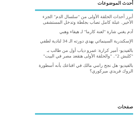
أحدث الموضوعات
أبرز أحداث الحلقة الأولى من "سلسال الدم" الجزء
الأخير.. عبلة كامل تصاب بجلطة وتدخل المستشفى
آدم يغني شارة "لعنة كارما" لـ هيفاء وهبي
الإسكندرية السينمائي يهدي دورته الـ 34 لنادية لطفي
بالفيديو- أمير كرارة: عمرو دياب أول من طالب بـ
"كلبش 2".. "والحلقة الأولى هتقعد مصر في البيت"
بالفيديو- هل نجح رامي مالك في اقناعك بأنه أسطورة
الروك فريدي ميركوري؟
صفحات