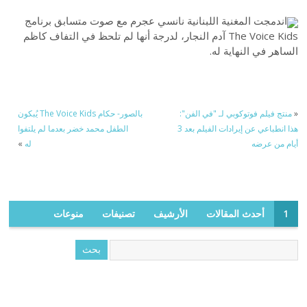
اندمجت المغنية اللبنانية نانسي عجرم مع صوت متسابق برنامج
The Voice Kids آدم النجار، لدرجة أنها لم تلحظ في التفاف كاظم
الساهر في النهاية له.
«
منتج فيلم فوتوكوبي لـ "في الفن":
بالصور- حكام The Voice Kids يُبكون
هذا انطباعي عن إيرادات الفيلم بعد 3
الطفل محمد خضر بعدما لم يلتفوا
أيام من عرضه
له
»
1
أحدث المقالات
الأرشيف
تصنيفات
منوعات