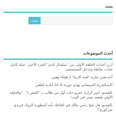
بحث
أحدث الموضوعات
أبرز أحداث الحلقة الأولى من "سلسال الدم" الجزء الأخير.. عبلة كامل
تصاب بجلطة وتدخل المستشفى
آدم يغني شارة "لعنة كارما" لـ هيفاء وهبي
الإسكندرية السينمائي يهدي دورته الـ 34 لنادية لطفي
بالفيديو- أمير كرارة: عمرو دياب أول من طالب بـ "كلبش 2".. "والحلقة
الأولى هتقعد مصر في البيت"
بالفيديو- هل نجح رامي مالك في اقناعك بأنه أسطورة الروك فريدي
ميركوري؟