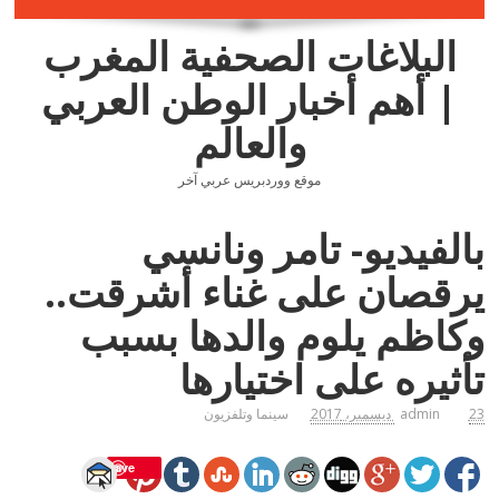
البلاغات الصحفية المغرب
| أهم أخبار الوطن العربي
والعالم
موقع ووردبريس عربي آخر
بالفيديو- تامر ونانسي
يرقصان على غناء أشرقت..
وكاظم يلوم والدها بسبب
تأثيره على اختيارها
23 ديسمبر، 2017
admin
سينما وتلفزيون
Save