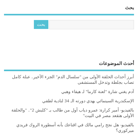
بحث
أحدث الموضوعات
أبرز أحداث الحلقة الأولى من "سلسال الدم" الجزء الأخير.. عبلة كامل
تصاب بجلطة وتدخل المستشفى
آدم يغني شارة "لعنة كارما" لـ هيفاء وهبي
الإسكندرية السينمائي يهدي دورته الـ 34 لنادية لطفي
بالفيديو- أمير كرارة: عمرو دياب أول من طالب بـ "كلبش 2".. "والحلقة
الأولى هتقعد مصر في البيت"
بالفيديو- هل نجح رامي مالك في اقناعك بأنه أسطورة الروك فريدي
ميركوري؟