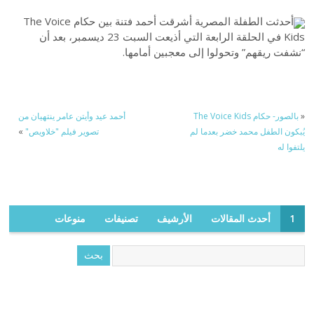
أحدثت الطفلة المصرية أشرقت أحمد فتنة بين حكام The Voice
Kids في الحلقة الرابعة التي أذيعت السبت 23 ديسمبر، بعد أن
“نشفت ريقهم” وتحولوا إلى معجبين أمامها.
«
بالصور- حكام The Voice Kids
أحمد عيد وأيتن عامر ينتهيان من
يُبكون الطفل محمد خضر بعدما لم
تصوير فيلم "خلاويص"
»
يلتفوا له
1
أحدث المقالات
الأرشيف
تصنيفات
منوعات