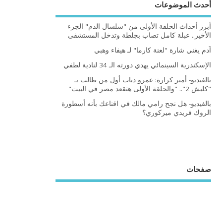
أحدث الموضوعات
أبرز أحداث الحلقة الأولى من "سلسال الدم" الجزء
الأخير.. عبلة كامل تصاب بجلطة وتدخل المستشفى
آدم يغني شارة "لعنة كارما" لـ هيفاء وهبي
الإسكندرية السينمائي يهدي دورته الـ 34 لنادية لطفي
بالفيديو- أمير كرارة: عمرو دياب أول من طالب بـ
"كلبش 2".. "والحلقة الأولى هتقعد مصر في البيت"
بالفيديو- هل نجح رامي مالك في اقناعك بأنه أسطورة
الروك فريدي ميركوري؟
صفحات