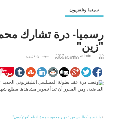
سينما وتلفزيون
رسميا- درة تشارك مح
"زين"
19 ديسمبر، 2017
admin
سينما وتلفزيون
Save
وقعت درة عقد بطولة المسلسل التليفزيوني الجديد “ز
الماضية، ومن المقرر أن تبدأ تصوير مشاهدها مطلع شهر ي
«
بالفيديو- كواليس من تصوير محمود حميدة لفيلم "فوتوكوبي"