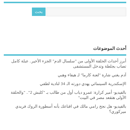
أحدث الموضوعات
أبرز أحداث الحلقة الأولى من "سلسال الدم" الجزء الأخير.. عبلة كامل
تصاب بجلطة وتدخل المستشفى
آدم يغني شارة "لعنة كارما" لـ هيفاء وهبي
الإسكندرية السينمائي يهدي دورته الـ 34 لنادية لطفي
بالفيديو- أمير كرارة: عمرو دياب أول من طالب بـ "كلبش 2".. "والحلقة
الأولى هتقعد مصر في البيت"
بالفيديو- هل نجح رامي مالك في اقناعك بأنه أسطورة الروك فريدي
ميركوري؟