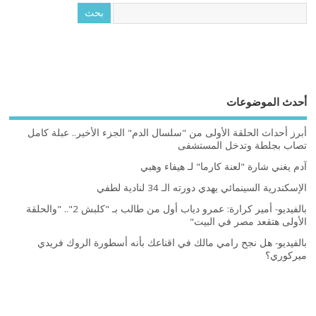
أحدث الموضوعات
أبرز أحداث الحلقة الأولى من "سلسال الدم" الجزء الأخير.. عبلة كامل
تصاب بجلطة وتدخل المستشفى
آدم يغني شارة "لعنة كارما" لـ هيفاء وهبي
الإسكندرية السينمائي يهدي دورته الـ 34 لنادية لطفي
بالفيديو- أمير كرارة: عمرو دياب أول من طالب بـ "كلبش 2".. "والحلقة
الأولى هتقعد مصر في البيت"
بالفيديو- هل نجح رامي مالك في اقناعك بأنه أسطورة الروك فريدي
ميركوري؟