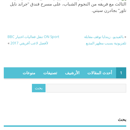
الثالث مع فريقه من النجوم الشباب، على مسرح فندق “جراند نايل
تاور” بجادرن سيتي.
«
بالفيديو.. زيندايا توقف مقابلة
‏ ON Sport تنقل فعاليات اختيار BBC
تلفزيونية بسبب مظهر المذيع
لأفضل لاعب أفريقي 2017
»
1
أحدث المقالات
الأرشيف
تصنيفات
منوعات
بحث