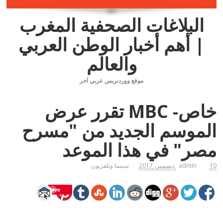
البلاغات الصحفية المغرب
| أهم أخبار الوطن العربي
والعالم
موقع ووردبريس عربي آخر
خاص- MBC تقرر عرض
الموسم الجديد من "مسرح
مصر" في هذا الموعد
10 ديسمبر، 2017
admin
سينما وتلفزيون
Save