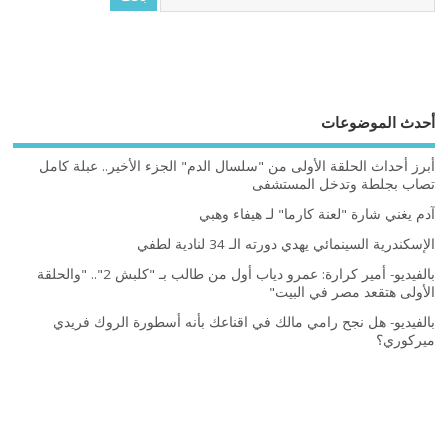
أحدث الموضوعات
أبرز أحداث الحلقة الأولى من "سلسال الدم" الجزء الأخير.. عبلة كامل
تصاب بجلطة وتدخل المستشفى
آدم يغني شارة "لعنة كارما" لـ هيفاء وهبي
الإسكندرية السينمائي يهدي دورته الـ 34 لنادية لطفي
بالفيديو- أمير كرارة: عمرو دياب أول من طالب بـ "كلبش 2".. "والحلقة
الأولى هتقعد مصر في البيت"
بالفيديو- هل نجح رامي مالك في اقناعك بأنه أسطورة الروك فريدي
ميركوري؟