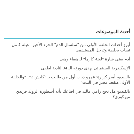
أحدث الموضوعات
أبرز أحداث الحلقة الأولى من "سلسال الدم" الجزء الأخير.. عبلة كامل
تصاب بجلطة وتدخل المستشفى
آدم يغني شارة "لعنة كارما" لـ هيفاء وهبي
الإسكندرية السينمائي يهدي دورته الـ 34 لنادية لطفي
بالفيديو- أمير كرارة: عمرو دياب أول من طالب بـ "كلبش 2".. "والحلقة
الأولى هتقعد مصر في البيت"
بالفيديو- هل نجح رامي مالك في اقناعك بأنه أسطورة الروك فريدي
ميركوري؟