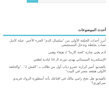
أحدث الموضوعات
أبرز أحداث الحلقة الأولى من "سلسال الدم" الجزء الأخير.. عبلة كامل
تصاب بجلطة وتدخل المستشفى
آدم يغني شارة "لعنة كارما" لـ هيفاء وهبي
الإسكندرية السينمائي يهدي دورته الـ 34 لنادية لطفي
بالفيديو- أمير كرارة: عمرو دياب أول من طالب بـ "كلبش 2".. "والحلقة
الأولى هتقعد مصر في البيت"
بالفيديو- هل نجح رامي مالك في اقناعك بأنه أسطورة الروك فريدي
ميركوري؟