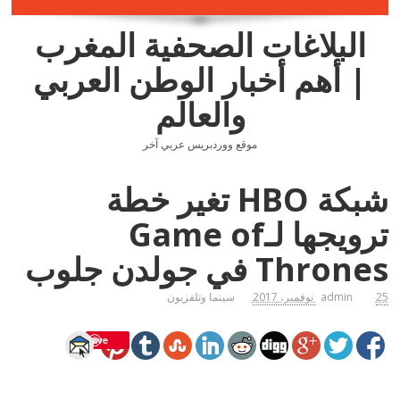
البلاغات الصحفية المغرب
| أهم أخبار الوطن العربي
والعالم
موقع ووردبريس عربي آخر
شبكة HBO تغير خطة
ترويجها لـGame of
Thrones في جولدن جلوب
25 نوفمبر، 2017
admin
سينما وتلفزيون
Save