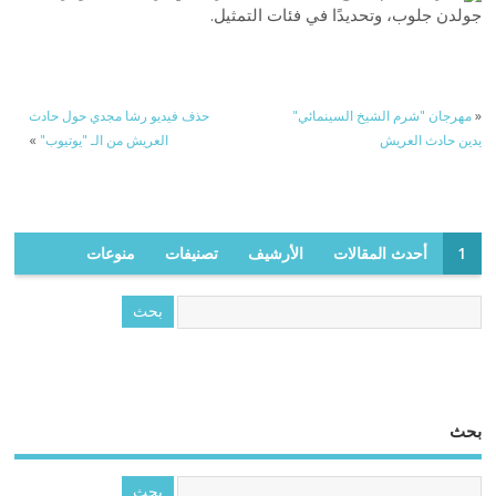
جولدن جلوب، وتحديدًا في فئات التمثيل.
«
مهرجان "شرم الشيخ السينمائي"
حذف فيديو رشا مجدي حول حادث
يدين حادث العريش
العريش من الـ "يوتيوب"
»
1
أحدث المقالات
الأرشيف
تصنيفات
منوعات
بحث