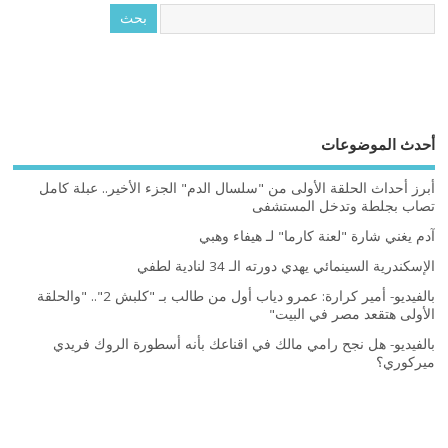
أحدث الموضوعات
أبرز أحداث الحلقة الأولى من "سلسال الدم" الجزء الأخير.. عبلة كامل
تصاب بجلطة وتدخل المستشفى
آدم يغني شارة "لعنة كارما" لـ هيفاء وهبي
الإسكندرية السينمائي يهدي دورته الـ 34 لنادية لطفي
بالفيديو- أمير كرارة: عمرو دياب أول من طالب بـ "كلبش 2".. "والحلقة
الأولى هتقعد مصر في البيت"
بالفيديو- هل نجح رامي مالك في اقناعك بأنه أسطورة الروك فريدي
ميركوري؟