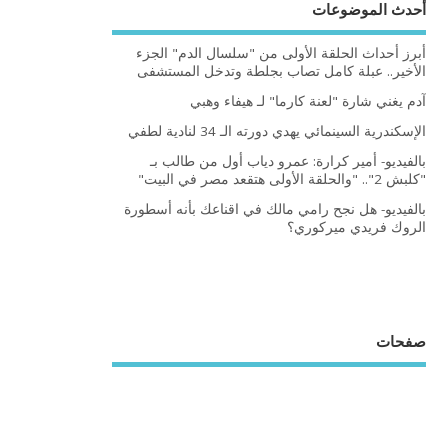
أحدث الموضوعات
أبرز أحداث الحلقة الأولى من "سلسال الدم" الجزء
الأخير.. عبلة كامل تصاب بجلطة وتدخل المستشفى
آدم يغني شارة "لعنة كارما" لـ هيفاء وهبي
الإسكندرية السينمائي يهدي دورته الـ 34 لنادية لطفي
بالفيديو- أمير كرارة: عمرو دياب أول من طالب بـ
"كلبش 2".. "والحلقة الأولى هتقعد مصر في البيت"
بالفيديو- هل نجح رامي مالك في اقناعك بأنه أسطورة
الروك فريدي ميركوري؟
صفحات