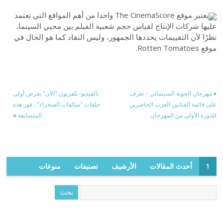
يعتبر موقع The CinemaScore واحدا من أهم المواقع التي تعتمد
عليها شركات الإنتاج لقياس حجم شعبية الفيلم بين محبي السينما،
نظرًا لأن التقييمات يحددها الجمهور، وليس النقاد كما هو الحال في
موقع Rotten Tomatoes.
«
مهرجان الجونة السينمائي – تعرف
بالفيديو- تلفزيون "الآن" يعرض أولى
على قائمة الفنانين العرب الحاضرين
حلقات "سائقات الصحراء"…فوز هذه
للدورة الأولي من المهرجان
المتسابقة
»
1
أحدث المقالات
الأرشيف
تصنيفات
منوعات