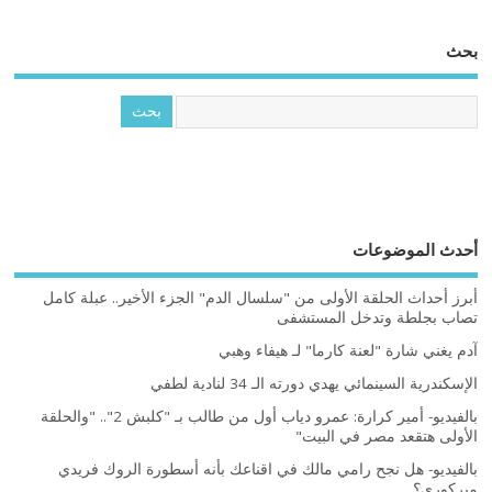
بحث
أحدث الموضوعات
أبرز أحداث الحلقة الأولى من "سلسال الدم" الجزء الأخير.. عبلة كامل
تصاب بجلطة وتدخل المستشفى
آدم يغني شارة "لعنة كارما" لـ هيفاء وهبي
الإسكندرية السينمائي يهدي دورته الـ 34 لنادية لطفي
بالفيديو- أمير كرارة: عمرو دياب أول من طالب بـ "كلبش 2".. "والحلقة
الأولى هتقعد مصر في البيت"
بالفيديو- هل نجح رامي مالك في اقناعك بأنه أسطورة الروك فريدي
ميركوري؟