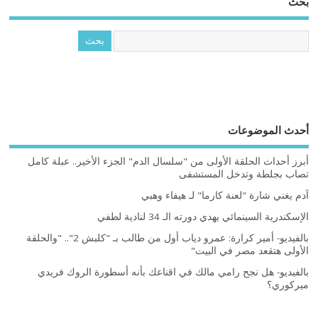
بحث
أحدث الموضوعات
أبرز أحداث الحلقة الأولى من "سلسال الدم" الجزء الأخير.. عبلة كامل
تصاب بجلطة وتدخل المستشفى
آدم يغني شارة "لعنة كارما" لـ هيفاء وهبي
الإسكندرية السينمائي يهدي دورته الـ 34 لنادية لطفي
بالفيديو- أمير كرارة: عمرو دياب أول من طالب بـ "كلبش 2".. "والحلقة
الأولى هتقعد مصر في البيت"
بالفيديو- هل نجح رامي مالك في اقناعك بأنه أسطورة الروك فريدي
ميركوري؟