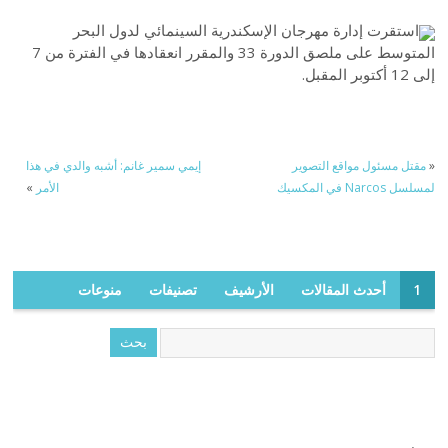
استقرت إدارة مهرجان الإسكندرية السينمائي لدول البحر
المتوسط على ملصق الدورة 33 والمقرر انعقادها في الفترة من 7
إلى 12 أكتوبر المقبل.
«
مقتل مسئول مواقع التصوير
إيمي سمير غانم: أشبه والدي في هذا
لمسلسل Narcos في المكسيك
الأمر
»
1
أحدث المقالات
الأرشيف
تصنيفات
منوعات