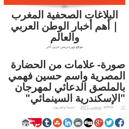
البلاغات الصحفية المغرب
| أهم أخبار الوطن العربي
والعالم
موقع ووردبريس عربي آخر
صورة- علامات من الحضارة
المصرية واسم حسين فهمي
بالملصق الدعائي لمهرجان
"الإسكندرية السينمائي"
17 سبتمبر، 2017
admin
سينما وتلفزيون
Save