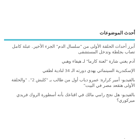
أحدث الموضوعات
أبرز أحداث الحلقة الأولى من "سلسال الدم" الجزء الأخير.. عبلة كامل
تصاب بجلطة وتدخل المستشفى
آدم يغني شارة "لعنة كارما" لـ هيفاء وهبي
الإسكندرية السينمائي يهدي دورته الـ 34 لنادية لطفي
بالفيديو- أمير كرارة: عمرو دياب أول من طالب بـ "كلبش 2".. "والحلقة
الأولى هتقعد مصر في البيت"
بالفيديو- هل نجح رامي مالك في اقناعك بأنه أسطورة الروك فريدي
ميركوري؟