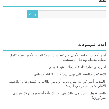
بحث
أحدث الموضوعات
أبرز أحداث الحلقة الأولى من "سلسال الدم" الجزء الأخير.. عبلة كامل
تصاب بجلطة وتدخل المستشفى
آدم يغني شارة "لعنة كارما" لـ هيفاء وهبي
الإسكندرية السينمائي يهدي دورته الـ 34 لنادية لطفي
بالفيديو- أمير كرارة: عمرو دياب أول من طالب بـ "كلبش 2".. "والحلقة
الأولى هتقعد مصر في البيت"
بالفيديو- هل نجح رامي مالك في اقناعك بأنه أسطورة الروك فريدي
ميركوري؟