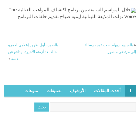
خلال المواسم السابقة من برنامج اكتشاف المواهب الغنائية The
Voice تولت المذيعة اللبنانية إيميه صياح تقديم حلقات البرنامج.
«
بالفيديو- ريهام سعيد توجه رسالة
بالصور.. أول ظهور إعلامي لعمرو
إلى مرتضى منصور
خالد بعد أزمته الأخيرة.. يدافع عن
نفسه
»
1
أحدث المقالات
الأرشيف
تصنيفات
منوعات