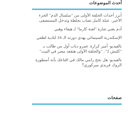
أحدث الموضوعات
أبرز أحداث الحلقة الأولى من "سلسال الدم" الجزء
الأخير.. عبلة كامل تصاب بجلطة وتدخل المستشفى
آدم يغني شارة "لعنة كارما" لـ هيفاء وهبي
الإسكندرية السينمائي يهدي دورته الـ 34 لنادية لطفي
بالفيديو- أمير كرارة: عمرو دياب أول من طالب بـ
"كلبش 2".. "والحلقة الأولى هتقعد مصر في البيت"
بالفيديو- هل نجح رامي مالك في اقناعك بأنه أسطورة
الروك فريدي ميركوري؟
صفحات