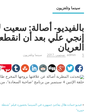
سينما وتلفزيون
بالفيديو- أصالة: سعيت ل
إنجي علي بعد أن انقط
العريان
5 سبتمبر، 2017
admin
سينما وتلفزيون
Save
تحدثت المطربة أصالة عن علاقتها بزوجها المخرج طار
حلقة الإثنين 4 سبتمبر من برنامج “صاحبة السعادة”، من تقديم إسعاد يونس، على قناة “cbc”.
«
فيديو-حماده هلال يفاجئ جمهوره في السينما بحضوره فيلم "شنطة
حمزة"