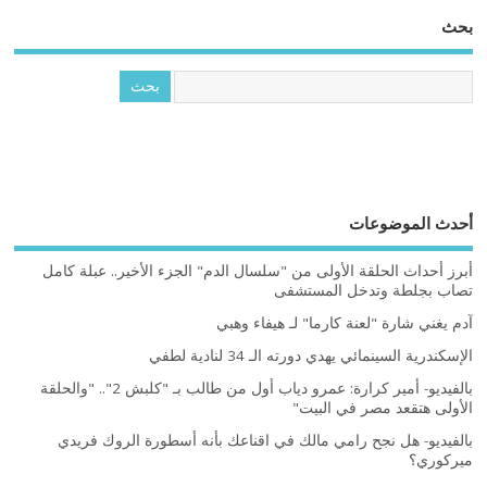
بحث
أحدث الموضوعات
أبرز أحداث الحلقة الأولى من "سلسال الدم" الجزء الأخير.. عبلة كامل
تصاب بجلطة وتدخل المستشفى
آدم يغني شارة "لعنة كارما" لـ هيفاء وهبي
الإسكندرية السينمائي يهدي دورته الـ 34 لنادية لطفي
بالفيديو- أمير كرارة: عمرو دياب أول من طالب بـ "كلبش 2".. "والحلقة
الأولى هتقعد مصر في البيت"
بالفيديو- هل نجح رامي مالك في اقناعك بأنه أسطورة الروك فريدي
ميركوري؟