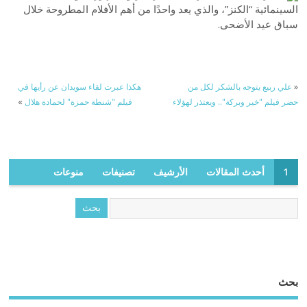
السينمائية “الكنز”، والذي يعد واحدًا من أهم الأفلام المطروحة خلال
سباق عيد الأضحى.
«
علي ربيع يتوجه بالشكر لكل من
هكذا عبرت لقاء سويدان عن رأيها في
حضر فيلم "خير وبركة".. ويعتذر لهؤلاء
فيلم "شنطة حمزة" لحمادة هلال
»
1
أحدث المقالات
الأرشيف
تصنيفات
منوعات
بحث