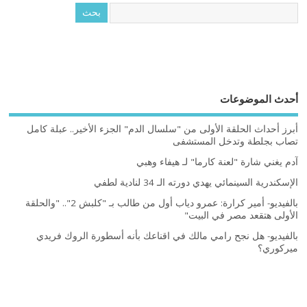
أحدث الموضوعات
أبرز أحداث الحلقة الأولى من "سلسال الدم" الجزء الأخير.. عبلة كامل
تصاب بجلطة وتدخل المستشفى
آدم يغني شارة "لعنة كارما" لـ هيفاء وهبي
الإسكندرية السينمائي يهدي دورته الـ 34 لنادية لطفي
بالفيديو- أمير كرارة: عمرو دياب أول من طالب بـ "كلبش 2".. "والحلقة
الأولى هتقعد مصر في البيت"
بالفيديو- هل نجح رامي مالك في اقناعك بأنه أسطورة الروك فريدي
ميركوري؟