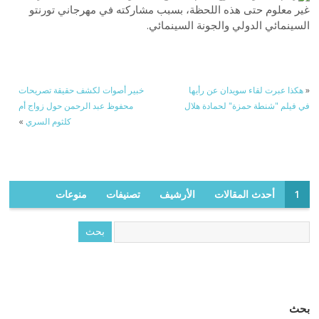
غير معلوم حتى هذه اللحظة، بسبب مشاركته في مهرجاني تورنتو
السينمائي الدولي والجونة السينمائي.
«
هكذا عبرت لقاء سويدان عن رأيها
خبير أصوات لكشف حقيقة تصريحات
في فيلم "شنطة حمزة" لحمادة هلال
محفوظ عبد الرحمن حول زواج أم
كلثوم السري
»
1
أحدث المقالات
الأرشيف
تصنيفات
منوعات
بحث