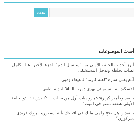
أحدث الموضوعات
أبرز أحداث الحلقة الأولى من "سلسال الدم" الجزء الأخير.. عبلة كامل
تصاب بجلطة وتدخل المستشفى
آدم يغني شارة "لعنة كارما" لـ هيفاء وهبي
الإسكندرية السينمائي يهدي دورته الـ 34 لنادية لطفي
بالفيديو- أمير كرارة: عمرو دياب أول من طالب بـ "كلبش 2".. "والحلقة
الأولى هتقعد مصر في البيت"
بالفيديو- هل نجح رامي مالك في اقناعك بأنه أسطورة الروك فريدي
ميركوري؟