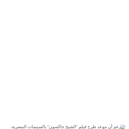
رغم أن موعد طرح فيلم “الشيخ جاكسون” بالسينمات المصرية،