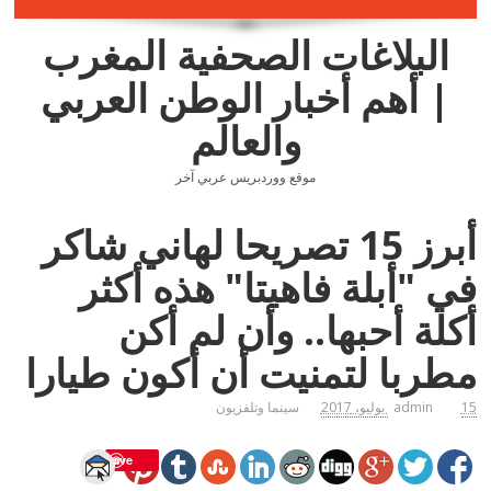
البلاغات الصحفية المغرب
| أهم أخبار الوطن العربي
والعالم
موقع ووردبريس عربي آخر
أبرز 15 تصريحا لهاني شاكر
في "أبلة فاهيتا" هذه أكثر
أكلة أحبها.. وأن لم أكن
مطربا لتمنيت أن أكون طيارا
15 يوليو، 2017
admin
سينما وتلفزيون
Save