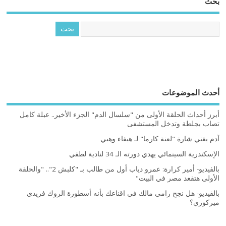
بحث
أحدث الموضوعات
أبرز أحداث الحلقة الأولى من "سلسال الدم" الجزء الأخير.. عبلة كامل
تصاب بجلطة وتدخل المستشفى
آدم يغني شارة "لعنة كارما" لـ هيفاء وهبي
الإسكندرية السينمائي يهدي دورته الـ 34 لنادية لطفي
بالفيديو- أمير كرارة: عمرو دياب أول من طالب بـ "كلبش 2".. "والحلقة
الأولى هتقعد مصر في البيت"
بالفيديو- هل نجح رامي مالك في اقناعك بأنه أسطورة الروك فريدي
ميركوري؟