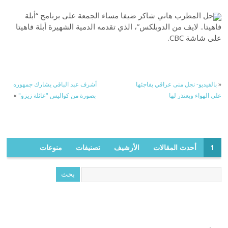
حل المطرب هاني شاكر ضيفا مساء الجمعة على برنامج “أبلة
فاهيتا.. لايف من الدوبلكس”، الذي تقدمه الدمية الشهيرة أبلة فاهيتا
على شاشة CBC.
«
بالفيديو- نجل منى عراقي يفاجئها
أشرف عبد الباقي يشارك جمهوره
على الهواء ويعتذر لها
بصورة من كواليس "عائلة زيزو"
»
1
أحدث المقالات
الأرشيف
تصنيفات
منوعات