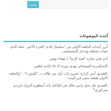
أحدث الموضوعات
أبرز أحداث الحلقة الأولى من "سلسال الدم" الجزء الأخير.. عبلة كامل
تصاب بجلطة وتدخل المستشفى
آدم يغني شارة "لعنة كارما" لـ هيفاء وهبي
الإسكندرية السينمائي يهدي دورته الـ 34 لنادية لطفي
بالفيديو- أمير كرارة: عمرو دياب أول من طالب بـ "كلبش 2".. "والحلقة
الأولى هتقعد مصر في البيت"
بالفيديو- هل نجح رامي مالك في اقناعك بأنه أسطورة الروك فريدي
ميركوري؟